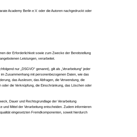
rate Academy Berlin e.V. oder die Autoren nachgedruckt oder
n der Erforderlichkeit sowie zum Zwecke der Bereitstellung
t angebotenen Leistungen, verarbeitet.
folgend nur „DSGVO“ genannt), gilt als „Verarbeitung“ jeder
eihe im Zusammenhang mit personenbezogenen Daten, wie das
derung, das Auslesen, das Abfragen, die Verwendung, die
ich oder die Verknüpfung, die Einschränkung, das Löschen oder
 Zweck, Dauer und Rechtsgrundlage der Verarbeitung
 und Mittel der Verarbeitung entscheiden. Zudem informieren
qualität eingesetzten Fremdkomponenten, soweit hierdurch