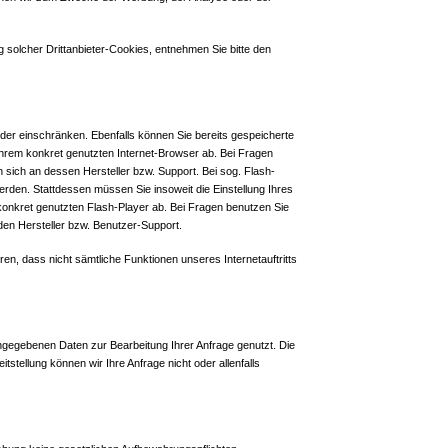
solcher Drittanbieter-Cookies, entnehmen Sie bitte den
 oder einschränken. Ebenfalls können Sie bereits gespeicherte
Ihrem konkret genutzten Internet-Browser ab. Bei Fragen
 sich an dessen Hersteller bzw. Support. Bei sog. Flash-
erden. Stattdessen müssen Sie insoweit die Einstellung Ihres
konkret genutzten Flash-Player ab. Bei Fragen benutzen Sie
den Hersteller bzw. Benutzer-Support.
hren, dass nicht sämtliche Funktionen unseres Internetauftritts
angegebenen Daten zur Bearbeitung Ihrer Anfrage genutzt. Die
stellung können wir Ihre Anfrage nicht oder allenfalls