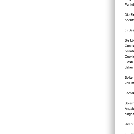
Funkti
Die Ei
nachfo
c) Bes
Sie kö
Cookie
benutz
Cookie
Flash-
daher 
Sollte
vollum
Kontak
Sofern
Angabe
einge
Rechts