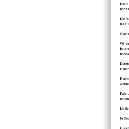
Diese 
und Si
Die Da
bis zu
Cooki
Wir ve
Intern
beispi
Durch 
in unt
Rechts
werde
Falls 
unsere
Mit Sc
b) Dri
Gegebe