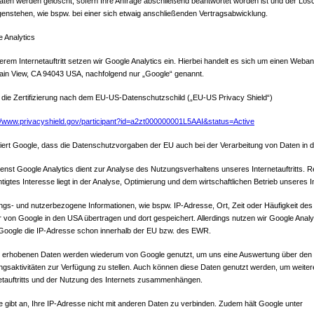
aten werden gelöscht, sofern Ihre Anfrage abschließend beantwortet worden ist und der Lö
enstehen, wie bspw. bei einer sich etwaig anschließenden Vertragsabwicklung.
 Analytics
erem Internetauftritt setzen wir Google Analytics ein. Hierbei handelt es sich um einen We
ain View, CA 94043 USA, nachfolgend nur „Google“ genannt.
die Zertifizierung nach dem EU-US-Datenschutzschild („EU-US Privacy Shield“)
//www.privacyshield.gov/participant?id=a2zt000000001L5AAI&status=Active
iert Google, dass die Datenschutzvorgaben der EU auch bei der Verarbeitung von Daten in 
enst Google Analytics dient zur Analyse des Nutzungsverhaltens unseres Internetauftritts. Re
tigtes Interesse liegt in der Analyse, Optimierung und dem wirtschaftlichen Betrieb unseres Int
gs- und nutzerbezogene Informationen, wie bspw. IP-Adresse, Ort, Zeit oder Häufigkeit des 
 von Google in den USA übertragen und dort gespeichert. Allerdings nutzen wir Google Analy
 Google die IP-Adresse schon innerhalb der EU bzw. des EWR.
 erhobenen Daten werden wiederum von Google genutzt, um uns eine Auswertung über den Be
gsaktivitäten zur Verfügung zu stellen. Auch können diese Daten genutzt werden, um weitere
etauftritts und der Nutzung des Internets zusammenhängen.
 gibt an, Ihre IP-Adresse nicht mit anderen Daten zu verbinden. Zudem hält Google unter