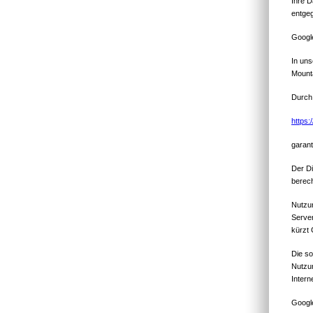
Ihre D
entgeg
Google
In uns
Mount
Durch 
https:
garant
Der Di
berech
Nutzun
Server
kürzt
Die so
Nutzun
Intern
Google