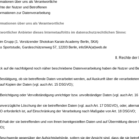
ormationen über uns als Verantwortliche
chte der Nutzer und Betroffenen
nformationen zur Datenverarbeitung
 Informationen über uns als Verantwortliche
twortlicher Anbieter dieses Internetauftritts im datenschutzrechtlichen Sinne:
im Grupp (1. Vorsitzender Shotokan Karate Academy Berlin, SKA)
s Sportstudio, Gardeschützenweg 57, 12203 Berlin, infoSKA(at)web.de
II. Rechte der
ick auf die nachfolgend noch näher beschriebene Datenverarbeitung haben die Nutzer und B
Bestätigung, ob sie betreffende Daten verarbeitet werden, auf Auskunft über die verarbeitete
auf Kopien der Daten (vgl. auch Art. 15 DSGVO);
Berichtigung oder Vervollständigung unrichtiger bzw. unvollständiger Daten (vgl. auch Art. 
unverzügliche Löschung der sie betreffenden Daten (vgl. auch Art. 17 DSGVO), oder, alternat
 erforderlich ist, auf Einschränkung der Verarbeitung nach Maßgabe von Art. 18 DSGVO;
Erhalt der sie betreffenden und von ihnen bereitgestellten Daten und auf Übermittlung dieser 
O);
Beschwerde gegenüber der Aufsichtsbehörde, sofern sie der Ansicht sind, dass die sie betr