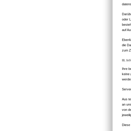
datens
Darübe
oder L
besteh
auf Au
Ebenfa
die Da
zum Zw
III. 
Ihre b
keine
werde
Serve
Aus te
an uns
von de
jeweil
Diese