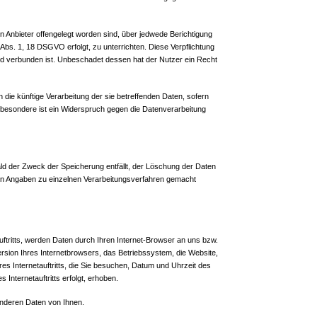
n Anbieter offengelegt worden sind, über jedwede Berichtigung
Abs. 1, 18 DSGVO erfolgt, zu unterrichten. Diese Verpflichtung
and verbunden ist. Unbeschadet dessen hat der Nutzer ein Recht
ie künftige Verarbeitung der sie betreffenden Daten, sofern
nsbesondere ist ein Widerspruch gegen die Datenverarbeitung
ald der Zweck der Speicherung entfällt, der Löschung der Daten
en Angaben zu einzelnen Verarbeitungsverfahren gemacht
ftritts, werden Daten durch Ihren Internet-Browser an uns bzw.
rsion Ihres Internetbrowsers, das Betriebssystem, die Website,
es Internetauftritts, die Sie besuchen, Datum und Uhrzeit des
Internetauftritts erfolgt, erhoben.
nderen Daten von Ihnen.