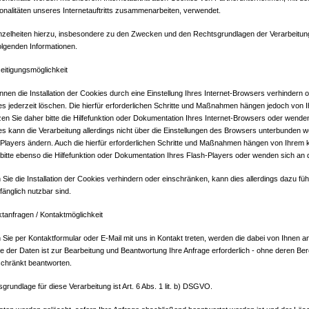
onalitäten unseres Internetauftritts zusammenarbeiten, verwendet.
nzelheiten hierzu, insbesondere zu den Zwecken und den Rechtsgrundlagen der Verarbeitung 
lgenden Informationen.
eitigungsmöglichkeit
nnen die Installation der Cookies durch eine Einstellung Ihres Internet-Browsers verhindern
s jederzeit löschen. Die hierfür erforderlichen Schritte und Maßnahmen hängen jedoch von 
en Sie daher bitte die Hilfefunktion oder Dokumentation Ihres Internet-Browsers oder wenden
s kann die Verarbeitung allerdings nicht über die Einstellungen des Browsers unterbunden w
Players ändern. Auch die hierfür erforderlichen Schritte und Maßnahmen hängen von Ihrem 
bitte ebenso die Hilfefunktion oder Dokumentation Ihres Flash-Players oder wenden sich an 
n Sie die Installation der Cookies verhindern oder einschränken, kann dies allerdings dazu fü
fänglich nutzbar sind.
tanfragen / Kontaktmöglichkeit
 Sie per Kontaktformular oder E-Mail mit uns in Kontakt treten, werden die dabei von Ihnen 
 der Daten ist zur Bearbeitung und Beantwortung Ihre Anfrage erforderlich - ohne deren Bereit
schränkt beantworten.
grundlage für diese Verarbeitung ist Art. 6 Abs. 1 lit. b) DSGVO.