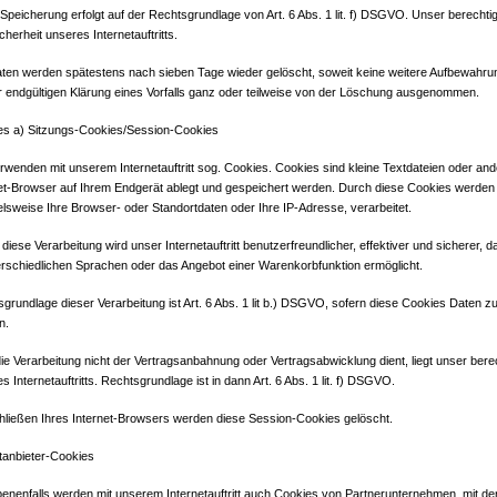
Speicherung erfolgt auf der Rechtsgrundlage von Art. 6 Abs. 1 lit. f) DSGVO. Unser berechtigte
cherheit unseres Internetauftritts.
ten werden spätestens nach sieben Tage wieder gelöscht, soweit keine weitere Aufbewahrung
r endgültigen Klärung eines Vorfalls ganz oder teilweise von der Löschung ausgenommen.
es a) Sitzungs-Cookies/Session-Cookies
rwenden mit unserem Internetauftritt sog. Cookies. Cookies sind kleine Textdateien oder an
et-Browser auf Ihrem Endgerät ablegt und gespeichert werden. Durch diese Cookies werden 
elsweise Ihre Browser- oder Standortdaten oder Ihre IP-Adresse, verarbeitet.
diese Verarbeitung wird unser Internetauftritt benutzerfreundlicher, effektiver und sicherer, 
erschiedlichen Sprachen oder das Angebot einer Warenkorbfunktion ermöglicht.
grundlage dieser Verarbeitung ist Art. 6 Abs. 1 lit b.) DSGVO, sofern diese Cookies Daten 
n.
die Verarbeitung nicht der Vertragsanbahnung oder Vertragsabwicklung dient, liegt unser bere
s Internetauftritts. Rechtsgrundlage ist in dann Art. 6 Abs. 1 lit. f) DSGVO.
hließen Ihres Internet-Browsers werden diese Session-Cookies gelöscht.
ttanbieter-Cookies
nenfalls werden mit unserem Internetauftritt auch Cookies von Partnerunternehmen, mit d