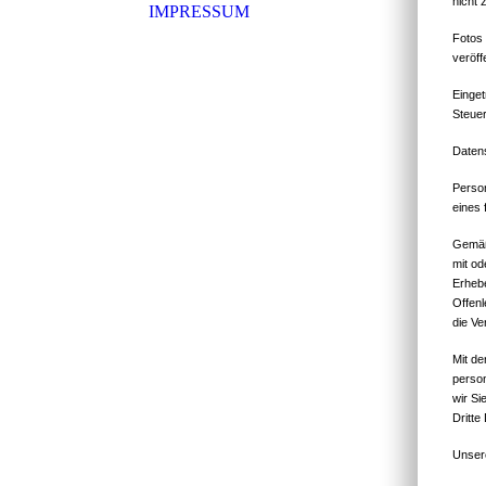
nicht 
IMPRESSUM
Fotos 
veröff
Einge
Steue
Daten
Perso
eines 
Gemäß 
mit od
Erhebe
Offenl
die Ve
Mit de
person
wir Si
Dritte
Unsere