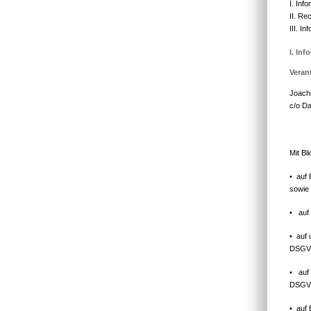
I. Inf
II. Re
III. I
I.
Veran
Joach
c/o Da
Mit Bl
• auf 
sowie 
• auf 
• auf 
DSGVO
• auf 
DSGV
• auf 