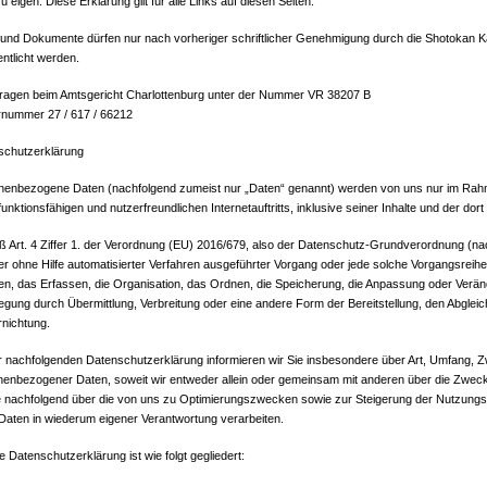
zu eigen. Diese Erklärung gilt für alle Links auf diesen Seiten.
und Dokumente dürfen nur nach vorheriger schriftlicher Genehmigung durch die Shotokan Ka
entlicht werden.
tragen beim Amtsgericht Charlottenburg unter der Nummer VR 38207 B
rnummer 27 / 617 / 66212
schutzerklärung
nenbezogene Daten (nachfolgend zumeist nur „Daten“ genannt) werden von uns nur im Rahme
funktionsfähigen und nutzerfreundlichen Internetauftritts, inklusive seiner Inhalte und der dor
Art. 4 Ziffer 1. der Verordnung (EU) 2016/679, also der Datenschutz-Grundverordnung (nach
er ohne Hilfe automatisierter Verfahren ausgeführter Vorgang oder jede solche Vorgangsr
n, das Erfassen, die Organisation, das Ordnen, die Speicherung, die Anpassung oder Verän
egung durch Übermittlung, Verbreitung oder eine andere Form der Bereitstellung, den Abgle
rnichtung.
r nachfolgenden Datenschutzerklärung informieren wir Sie insbesondere über Art, Umfang,
enbezogener Daten, soweit wir entweder allein oder gemeinsam mit anderen über die Zwecke
e nachfolgend über die von uns zu Optimierungszwecken sowie zur Steigerung der Nutzungs
 Daten in wiederum eigener Verantwortung verarbeiten.
 Datenschutzerklärung ist wie folgt gegliedert: