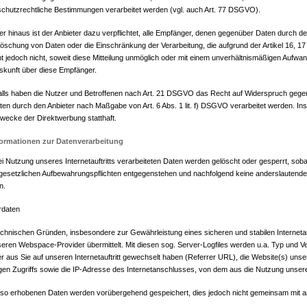
chutzrechtliche Bestimmungen verarbeitet werden (vgl. auch Art. 77 DSGVO).
r hinaus ist der Anbieter dazu verpflichtet, alle Empfänger, denen gegenüber Daten durch de
öschung von Daten oder die Einschränkung der Verarbeitung, die aufgrund der Artikel 16, 17 
t jedoch nicht, soweit diese Mitteilung unmöglich oder mit einem unverhältnismäßigen Aufw
skunft über diese Empfänger.
lls haben die Nutzer und Betroffenen nach Art. 21 DSGVO das Recht auf Widerspruch gegen d
ten durch den Anbieter nach Maßgabe von Art. 6 Abs. 1 lit. f) DSGVO verarbeitet werden. I
ecke der Direktwerbung statthaft.
Informationen zur Datenverarbeitung
ei Nutzung unseres Internetauftritts verarbeiteten Daten werden gelöscht oder gesperrt, sob
 gesetzlichen Aufbewahrungspflichten entgegenstehen und nachfolgend keine anderslautend
n.
rdaten
chnischen Gründen, insbesondere zur Gewährleistung eines sicheren und stabilen Internetau
eren Webspace-Provider übermittelt. Mit diesen sog. Server-Logfiles werden u.a. Typ und Ve
r aus Sie auf unseren Internetauftritt gewechselt haben (Referrer URL), die Website(s) unser
igen Zugriffs sowie die IP-Adresse des Internetanschlusses, von dem aus die Nutzung unseres 
 so erhobenen Daten werden vorübergehend gespeichert, dies jedoch nicht gemeinsam mit a