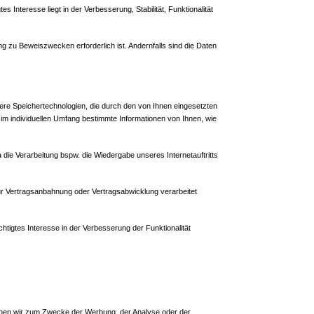
s Interesse liegt in der Verbesserung, Stabilität, Funktionalität
 zu Beweiszwecken erforderlich ist. Andernfalls sind die Daten
dere Speichertechnologien, die durch den von Ihnen eingesetzten
im individuellen Umfang bestimmte Informationen von Ihnen, wie
da die Verarbeitung bspw. die Wiedergabe unseres Internetauftritts
zur Vertragsanbahnung oder Vertragsabwicklung verarbeitet
chtigtes Interesse in der Verbesserung der Funktionalität
enen wir zum Zwecke der Werbung, der Analyse oder der