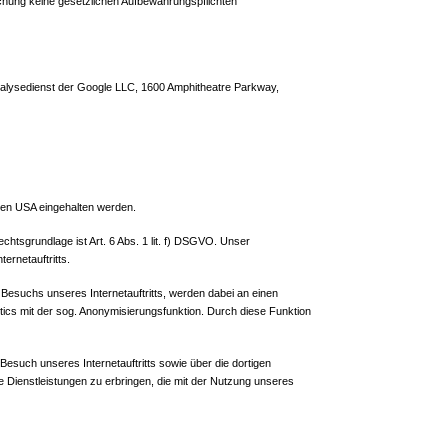
schung keine gesetzlichen Aufbewahrungspflichten
banalysedienst der Google LLC, 1600 Amphitheatre Parkway,
den USA eingehalten werden.
chtsgrundlage ist Art. 6 Abs. 1 lit. f) DSGVO. Unser
ernetauftritts.
Besuchs unseres Internetauftritts, werden dabei an einen
tics mit der sog. Anonymisierungsfunktion. Durch diese Funktion
such unseres Internetauftritts sowie über die dortigen
 Dienstleistungen zu erbringen, die mit der Nutzung unseres